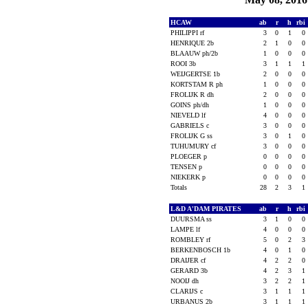
HCAW
ab
r
h
rbi
PHILIPPI rf
3
0
1
0
HENRIQUE 2b
2
1
0
0
BLAAUW ph/2b
1
0
0
0
ROOI 3b
3
1
1
1
WEIJGERTSE 1b
2
0
0
0
KORTSTAM R ph
1
0
0
0
FROLIJK R dh
2
0
0
0
GOINS ph/dh
1
0
0
0
NIEVELD lf
4
0
0
0
GABRIELS c
3
0
0
0
FROLIJK G ss
3
0
1
0
TUHUMURY cf
3
0
0
0
PLOEGER p
0
0
0
0
TENSEN p
0
0
0
0
NIEKERK p
0
0
0
0
Totals
28
2
3
1
L&D A'DAM PIRATES
ab
r
h
rbi
DUURSMA ss
3
1
0
0
LAMPE lf
4
0
0
0
ROMBLEY rf
5
0
2
3
BERKENBOSCH 1b
4
0
1
0
DRAIJER cf
4
2
2
0
GERARD 3b
4
2
3
1
NOOIJ dh
3
2
2
1
CLARIJS c
3
1
1
1
URBANUS 2b
3
1
1
1